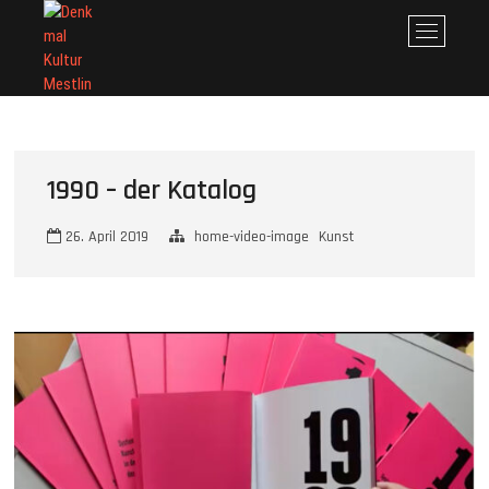
Skip
Denkmal Kultur Mestlin
DENKMAL KULTUR MESTLIN E.V.
M
to
e
content
n
u
B
u
t
1990 – der Katalog
t
o
26. April 2019
home-video-image
Kunst
n