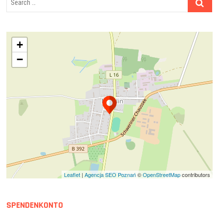
…
+
−
Leaflet
|
Agencja SEO Poznań
©
OpenStreetMap
contributors
SPENDENKONTO