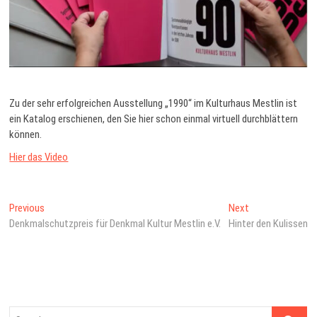
Zu der sehr erfolgreichen Ausstellung „1990“ im Kulturhaus Mestlin ist
ein Katalog erschienen, den Sie hier schon einmal virtuell durchblättern
können.
Hier das Video
Beitrags-
Previous
Next
Previous
Next
post:
post:
Denkmalschutzpreis für Denkmal Kultur Mestlin e.V.
Hinter den Kulissen
Navigation
Search